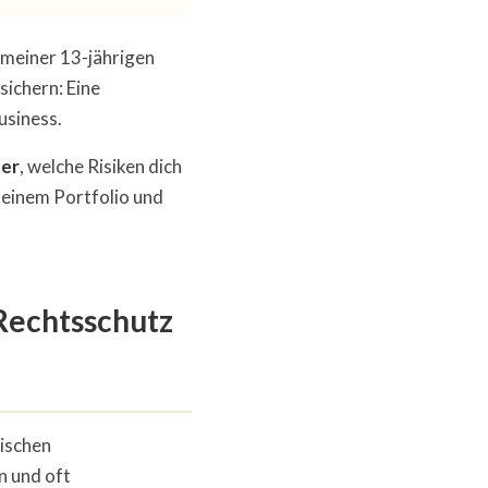
 meiner 13-jährigen
ichern: Eine
usiness.
ter
, welche Risiken dich
 meinem Portfolio und
echtsschutz
ischen
n und oft