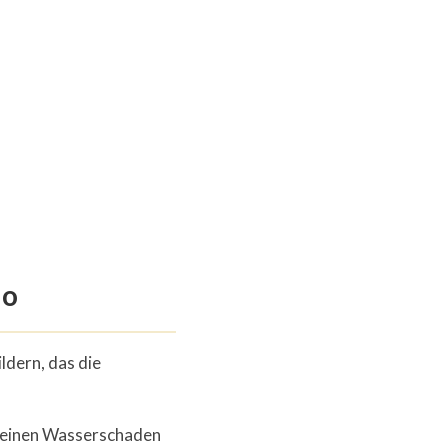
io
ldern, das die
h einen Wasserschaden