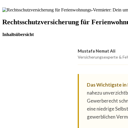
Zum
Inhalt
wechseln
Rechtsschutzversicherung für Ferienwohn
Inhaltsübersicht
Mustafa Nemat Ali
Versicherungsexperte & FeW
Das Wichtigste in
nahezu unverzichtb
Gewerberecht schn
eine niedrige Selbs
gewerblichen Vermi