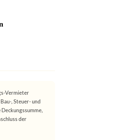
n
gs-Vermieter
 Bau-, Steuer- und
nde Deckungssumme,
nschluss der