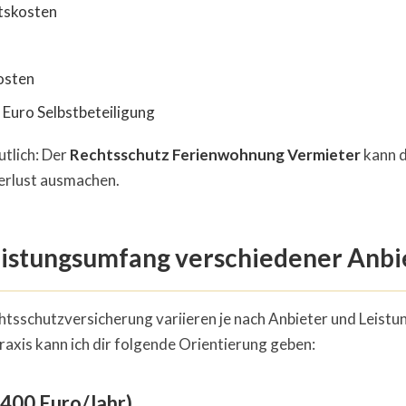
tskosten
osten
0 Euro Selbstbeteiligung
utlich: Der
Rechtsschutz Ferienwohnung Vermieter
kann d
erlust ausmachen.
eistungsumfang verschiedener Anbi
htsschutzversicherung variieren je nach Anbieter und Leist
axis kann ich dir folgende Orientierung geben:
-400 Euro/Jahr)