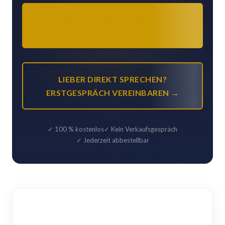
CHECKLISTE KOSTENLOS HOLEN
→
LIEBER DIREKT SPRECHEN?
ERSTGESPRÄCH VEREINBAREN →
✓ 100 % kostenlos
✓ Kein Verkaufsgespräch
✓ Jederzeit abbestellbar