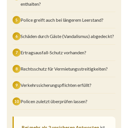
enthalten?
Police greift auch bei längerem Leerstand?
5
Schäden durch Gäste (Vandalismus) abgedeckt?
6
Ertragsausfall-Schutz vorhanden?
7
Rechtsschutz für Vermietungsstreitigkeiten?
8
Verkehrssicherungspflichten erfüllt?
9
Policen zuletzt überprüfen lassen?
10
Bei mehr als 2 unsicheren Antworten
ist