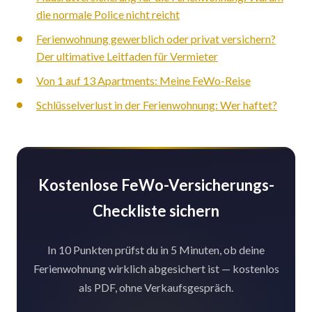
die normale Police nicht reicht
Ferienwohnung gewerblich oder privat versichern?
Der ultimative Leitfaden für Vermieter
Von 1 auf 13 Apartments: Meine FeWo-Reise
Schlüsselverlust in der Ferienwohnung: Wer haftet?
Kostenlose FeWo-Versicherungs-
Checkliste sichern
In 10 Punkten prüfst du in 5 Minuten, ob deine
Ferienwohnung wirklich abgesichert ist — kostenlos
als PDF, ohne Verkaufsgespräch.